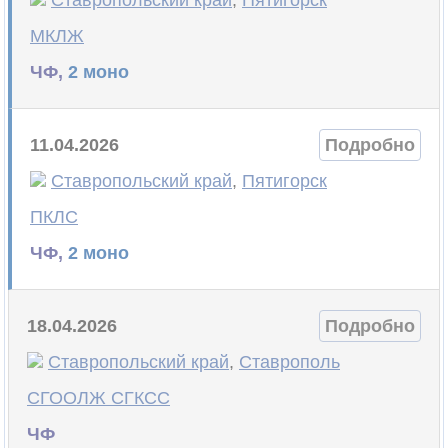
Ставропольский край
,
Пятигорск
МКЛЖ
ЧФ,
2 моно
11.04.2026
Подробно
Ставропольский край
,
Пятигорск
ПКЛС
ЧФ,
2 моно
18.04.2026
Подробно
Ставропольский край
,
Ставрополь
СГООЛЖ СГКСС
ЧФ