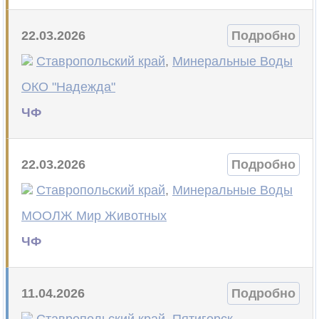
22.03.2026
Подробно
Ставропольский край
,
Минеральные Воды
ОКО "Надежда"
ЧФ
22.03.2026
Подробно
Ставропольский край
,
Минеральные Воды
МООЛЖ Мир Животных
ЧФ
11.04.2026
Подробно