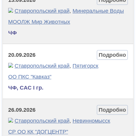
13.09.2026
Подробно
Ставропольский край
,
Минеральные Воды
МООЛЖ Мир Животных
ЧФ
20.09.2026
Подробно
Ставропольский край
,
Пятигорск
ОО ПКС "Кавказ"
ЧФ, САС I гр.
26.09.2026
Подробно
Ставропольский край
,
Невинномысск
СР ОО КК "ДОГЦЕНТР"