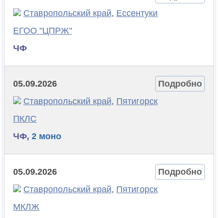
Ставропольский край
,
Ессентуки
ЕГОО "ЦПРЖ"
ЧФ
05.09.2026
Подробно
Ставропольский край
,
Пятигорск
ПКЛС
ЧФ,
2 моно
05.09.2026
Подробно
Ставропольский край
,
Пятигорск
МКЛЖ