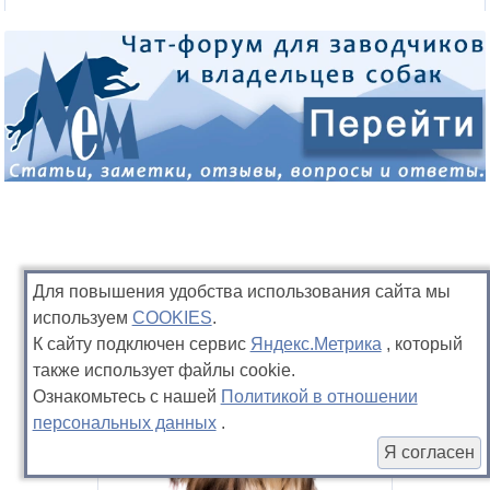
Для повышения удобства использования сайта мы
используем
COOKIES
.
К сайту подключен сервис
Яндекс.Метрика
, который
также использует файлы cookie.
Ознакомьтесь с нашей
Политикой в отношении
персональных данных
.
Я согласен