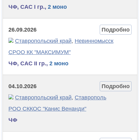
ЧФ, САС I гр.,
2 моно
26.09.2026
Подробно
Ставропольский край
,
Невинномысск
СРОО КК "МАКСИМУМ"
ЧФ, САС II гр.,
2 моно
04.10.2026
Подробно
Ставропольский край
,
Ставрополь
РОО СККОС "Канис Венанди"
ЧФ