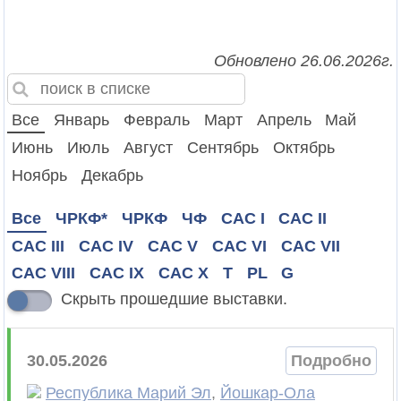
Обновлено 26.06.2026г.
Все
Январь
Февраль
Март
Апрель
Май
Июнь
Июль
Август
Сентябрь
Октябрь
Ноябрь
Декабрь
Все
ЧРКФ*
ЧРКФ
ЧФ
CAC I
CAC II
CAC III
CAC IV
CAC V
CAC VI
CAC VII
CAC VIII
CAC IX
CAC X
T
PL
G
Скрыть прошедшие выставки.
30.05.2026
Подробно
Республика Марий Эл
,
Йошкар-Ола