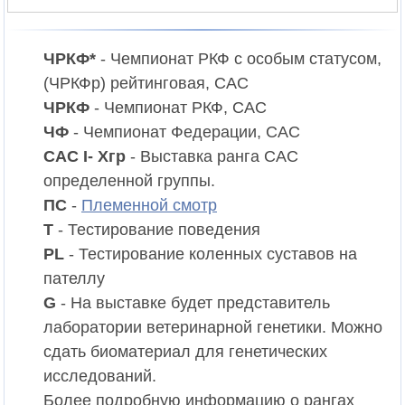
ЧРКФ*
- Чемпионат РКФ c особым статусом,
(ЧРКФр) рейтинговая, CAC
ЧРКФ
- Чемпионат РКФ, CAC
ЧФ
- Чемпионат Федерации, CAC
CAC I- Xгр
- Выставка ранга CAC
определенной группы.
ПС
-
Племенной смотр
T
- Тестирование поведения
PL
- Тестирование коленных суставов на
пателлу
G
- На выставке будет представитель
лаборатории ветеринарной генетики. Можно
сдать биоматериал для генетических
исследований.
Более подробную информацию о рангах