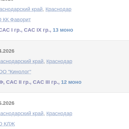
аснодарский край
,
Краснодар
 КК Фаворит
САС I гр., САС IX гр.,
13 моно
4.2026
аснодарский край
,
Краснодар
ОО "Кинолог"
, САС II гр., САС III гр.,
12 моно
5.2026
аснодарский край
,
Краснодар
О КЛЖ