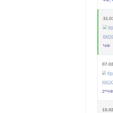
31.0
Кр
ККОО
ЧФ
07.0
Кр
ККО
2*Ч
15.0