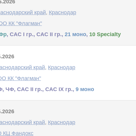
5.2026
аснодарский край
,
Краснодар
ОО КК "Флагман"
Фр
, САС I гр., САС II гр.,
21 моно
,
10 Specialty
5.2026
аснодарский край
,
Краснодар
ОО КК "Флагман"
, ЧФ, САС II гр., САС IX гр.,
9 моно
5.2026
аснодарский край
,
Краснодар
 КЦ Фандокс