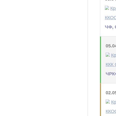
Кр
ККОО
ЧФ, 
05.0
Кр
ККК 
ЧРКФ
02.0
Кр
ККО