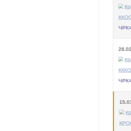
Кр
ККО
ЧРКФ
28.0
Кр
ККК
ЧРКФ
15.0
Кр
КРОО