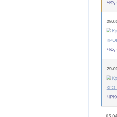
ЧФ, 
29.0
Кр
КРО
ЧФ, 
29.0
Кр
КГО
ЧРК
05.0