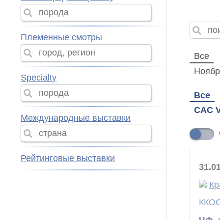
Племенные смотры
Все
Ноябр
Specialty
Все
CAC V
Международные выставки
Рейтинговые выставки
31.0
Кр
ККОО
ЧФ,