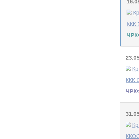
16.0
Кр
ККК 
ЧРК
23.0
Кр
ККК 
ЧРКФ
31.0
Кр
ККОО