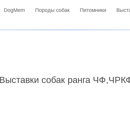
DogMem
Породы собак
Питомники
Выст
 Выставки собак ранга ЧФ,ЧРКФ