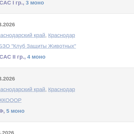
САС I гр.,
3 моно
3.2026
аснодарский край
,
Краснодар
БЗО "Клуб Защиты Животных"
САС II гр.,
4 моно
3.2026
аснодарский край
,
Краснодар
 ККОООР
Ф,
5 моно
4.2026