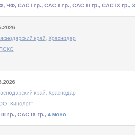
, ЧФ, САС I гр., САС II гр., САС III гр., САС IX гр.,
5.2026
аснодарский край
,
Краснодар
ПСКС
5.2026
аснодарский край
,
Краснодар
ОО "Кинолог"
III гр., САС IX гр.,
4 моно