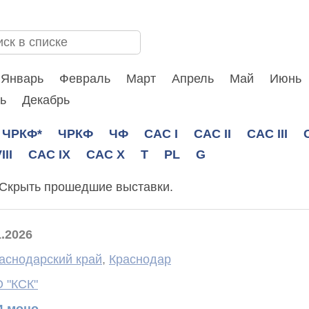
Январь
Февраль
Март
Апрель
Май
Июнь
ь
Декабрь
ЧРКФ*
ЧРКФ
ЧФ
CAC I
CAC II
CAC III
III
CAC IX
CAC X
T
PL
G
Скрыть прошедшие выставки.
1.2026
аснодарский край
,
Краснодар
 "КСК"
4 моно