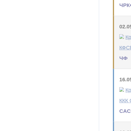
ЧРКФ
02.0
Кр
КФС
ЧФ
16.0
Кр
ККК 
САС 