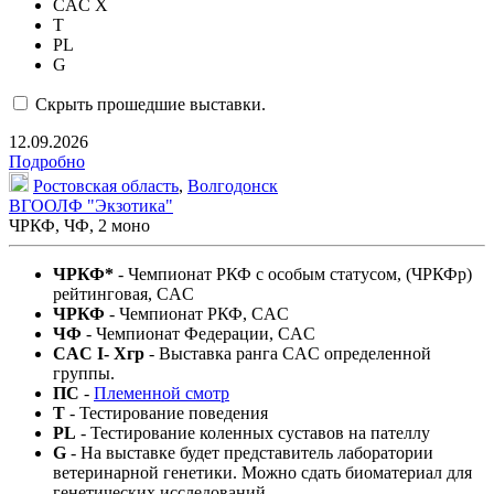
CAC X
T
PL
G
Скрыть прошедшие выставки.
12.09.2026
Подробно
Ростовская область
,
Волгодонск
ВГООЛФ "Экзотика"
ЧРКФ, ЧФ,
2 моно
ЧРКФ*
- Чемпионат РКФ c особым статусом, (ЧРКФр)
рейтинговая, CAC
ЧРКФ
- Чемпионат РКФ, CAC
ЧФ
- Чемпионат Федерации, CAC
CAC I- Xгр
- Выставка ранга CAC определенной
группы.
ПС
-
Племенной смотр
T
- Тестирование поведения
PL
- Тестирование коленных суставов на пателлу
G
- На выставке будет представитель лаборатории
ветеринарной генетики. Можно сдать биоматериал для
генетических исследований.