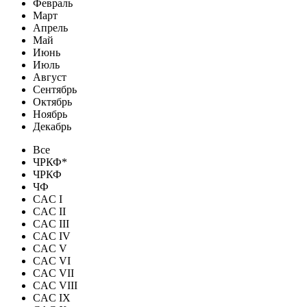
Февраль
Март
Апрель
Май
Июнь
Июль
Август
Сентябрь
Октябрь
Ноябрь
Декабрь
Все
ЧРКФ*
ЧРКФ
ЧФ
CAC I
CAC II
CAC III
CAC IV
CAC V
CAC VI
CAC VII
CAC VIII
CAC IX