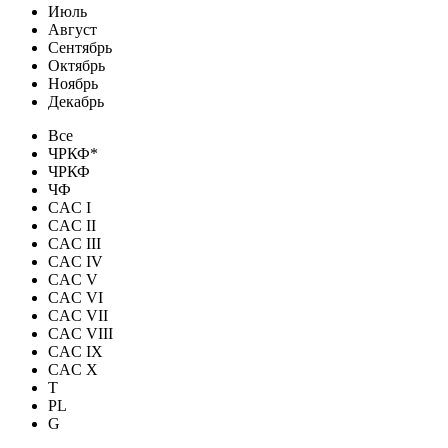
Июль
Август
Сентябрь
Октябрь
Ноябрь
Декабрь
Все
ЧРКФ*
ЧРКФ
ЧФ
CAC I
CAC II
CAC III
CAC IV
CAC V
CAC VI
CAC VII
CAC VIII
CAC IX
CAC X
T
PL
G