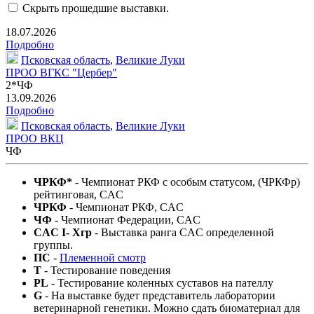
Скрыть прошедшие выставки.
18.07.2026
Подробно
Псковская область
,
Великие Луки
ПРОО ВГКС "Цербер"
2*ЧФ
13.09.2026
Подробно
Псковская область
,
Великие Луки
ПРОО ВКЦ
ЧФ
ЧРКФ*
- Чемпионат РКФ c особым статусом, (ЧРКФр)
рейтинговая, CAC
ЧРКФ
- Чемпионат РКФ, CAC
ЧФ
- Чемпионат Федерации, CAC
CAC I- Xгр
- Выставка ранга CAC определенной
группы.
ПС
-
Племенной смотр
T
- Тестирование поведения
PL
- Тестирование коленных суставов на пателлу
G
- На выставке будет представитель лаборатории
ветеринарной генетики. Можно сдать биоматериал для