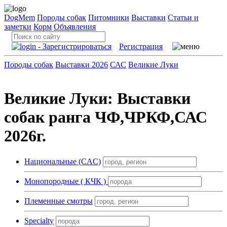
DogMem
Породы собак
Питомники
Выставки
Статьи и
заметки
Корм
Объявления
Регистрация
Породы собак
Выставки 2026
САС
Великие Луки
Великие Луки: Выставки
собак ранга ЧФ,ЧРКФ,САС
2026г.
Национальные (CAC)
Монопородные ( КЧК )
Племенные смотры
Specialty