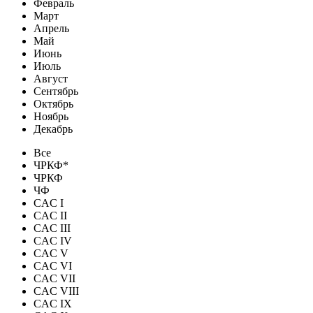
Февраль
Март
Апрель
Май
Июнь
Июль
Август
Сентябрь
Октябрь
Ноябрь
Декабрь
Все
ЧРКФ*
ЧРКФ
ЧФ
CAC I
CAC II
CAC III
CAC IV
CAC V
CAC VI
CAC VII
CAC VIII
CAC IX