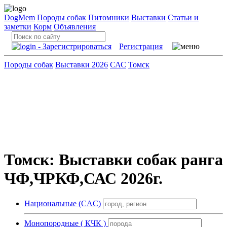
DogMem
Породы собак
Питомники
Выставки
Статьи и
заметки
Корм
Объявления
Регистрация
Породы собак
Выставки 2026
САС
Томск
Томск: Выставки собак ранга
ЧФ,ЧРКФ,САС 2026г.
Национальные (CAC)
Монопородные ( КЧК )