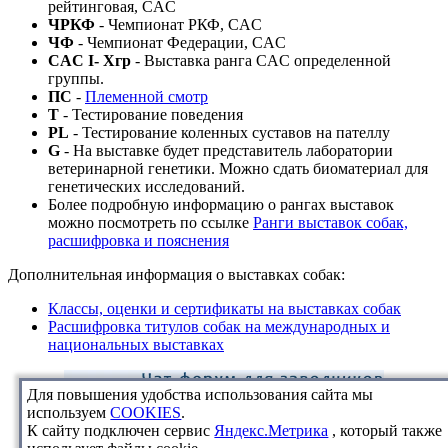
рейтинговая, CAC
ЧРКФ
- Чемпионат РКФ, CAC
ЧФ
- Чемпионат Федерации, CAC
CAC I- Xгр
- Выставка ранга CAC определенной
группы.
ПС
-
Племенной смотр
T
- Тестирование поведения
PL
- Тестирование коленных суставов на пателлу
G
- На выставке будет представитель лаборатории
ветеринарной генетики. Можно сдать биоматериал для
генетических исследований.
Более подробную информацию о рангах выставок
можно посмотреть по ссылке
Ранги выставок собак,
расшифровка и пояснения
Дополнительная информация о выставках собак:
Классы, оценки и сертификаты на выставках собак
Расшифровка титулов собак на международных и
национальных выставках
Для повышения удобства использования сайта мы
используем
COOKIES
.
К сайту подключен сервис
Яндекс.Метрика
, который также