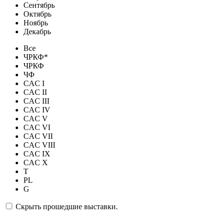
Сентябрь
Октябрь
Ноябрь
Декабрь
Все
ЧРКФ*
ЧРКФ
ЧФ
CAC I
CAC II
CAC III
CAC IV
CAC V
CAC VI
CAC VII
CAC VIII
CAC IX
CAC X
T
PL
G
Скрыть прошедшие выставки.