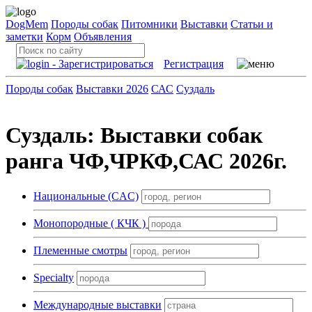
DogMem
Породы собак
Питомники
Выставки
Статьи и
заметки
Корм
Объявления
Регистрация
Породы собак
Выставки 2026
САС
Суздаль
Суздаль: Выставки собак
ранга ЧФ,ЧРКФ,САС 2026г.
Национальные (CAC)
Монопородные ( КЧК )
Племенные смотры
Specialty
Международные выставки