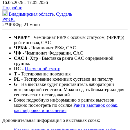
16.05.2026 - 17.05.2026
Подробно
Владимирская область
,
Суздаль
РФОС
2*
ЧРКФр
,
21 моно
ЧРКФ*
- Чемпионат РКФ c особым статусом, (ЧРКФр)
рейтинговая, CAC
ЧРКФ
- Чемпионат РКФ, CAC
ЧФ
- Чемпионат Федерации, CAC
CAC I- Xгр
- Выставка ранга CAC определенной
группы.
ПС
-
Племенной смотр
T
- Тестирование поведения
PL
- Тестирование коленных суставов на пателлу
G
- На выставке будет представитель лаборатории
ветеринарной генетики. Можно сдать биоматериал для
генетических исследований.
Более подробную информацию о рангах выставок
можно посмотреть по ссылке
Ранги выставок собак,
расшифровка и пояснения
Дополнительная информация о выставках собак: