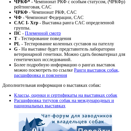
ЧРКФ*
- Чемпионат РКФ c особым статусом, (ЧРКФр)
рейтинговая, CAC
ЧРКФ
- Чемпионат РКФ, CAC
ЧФ
- Чемпионат Федерации, CAC
CAC I- Xгр
- Выставка ранга CAC определенной
группы.
ПС
-
Племенной смотр
T
- Тестирование поведения
PL
- Тестирование коленных суставов на пателлу
G
- На выставке будет представитель лаборатории
ветеринарной генетики. Можно сдать биоматериал для
генетических исследований.
Более подробную информацию о рангах выставок
можно посмотреть по ссылке
Ранги выставок собак,
расшифровка и пояснения
Дополнительная информация о выставках собак:
Классы, оценки и сертификаты на выставках собак
Расшифровка титулов собак на международных и
национальных выставках