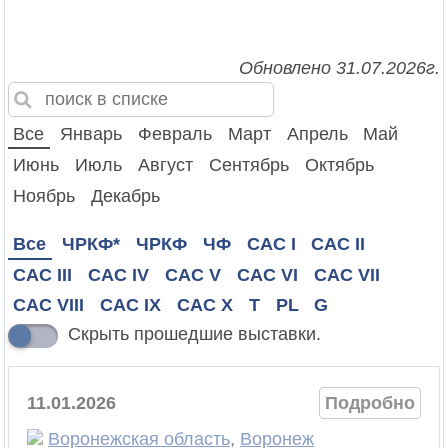
Обновлено 31.07.2026г.
Все
Январь
Февраль
Март
Апрель
Май
Июнь
Июль
Август
Сентябрь
Октябрь
Ноябрь
Декабрь
Все
ЧРКФ*
ЧРКФ
ЧФ
CAC I
CAC II
CAC III
CAC IV
CAC V
CAC VI
CAC VII
CAC VIII
CAC IX
CAC X
T
PL
G
Скрыть прошедшие выставки.
11.01.2026
Подробно
Воронежская область
,
Воронеж