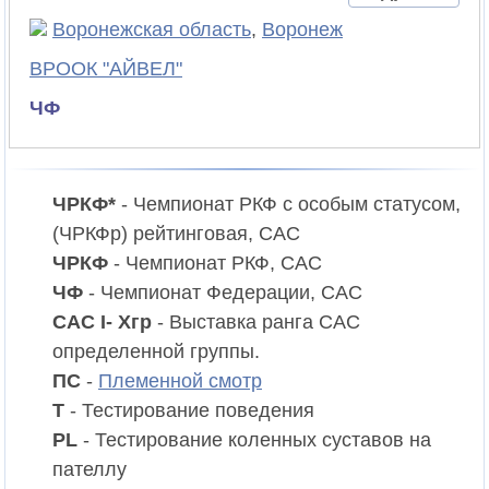
Воронежская область
,
Воронеж
ВРООК "АЙВЕЛ"
ЧФ
ЧРКФ*
- Чемпионат РКФ c особым статусом,
(ЧРКФр) рейтинговая, CAC
ЧРКФ
- Чемпионат РКФ, CAC
ЧФ
- Чемпионат Федерации, CAC
CAC I- Xгр
- Выставка ранга CAC
определенной группы.
ПС
-
Племенной смотр
T
- Тестирование поведения
PL
- Тестирование коленных суставов на
пателлу