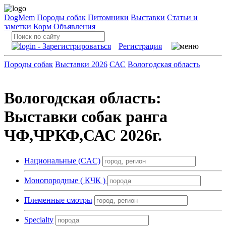
DogMem
Породы собак
Питомники
Выставки
Статьи и
заметки
Корм
Объявления
Регистрация
Породы собак
Выставки 2026
САС
Вологодская область
Вологодская область:
Выставки собак ранга
ЧФ,ЧРКФ,САС 2026г.
Национальные (CAC)
Монопородные ( КЧК )
Племенные смотры
Specialty