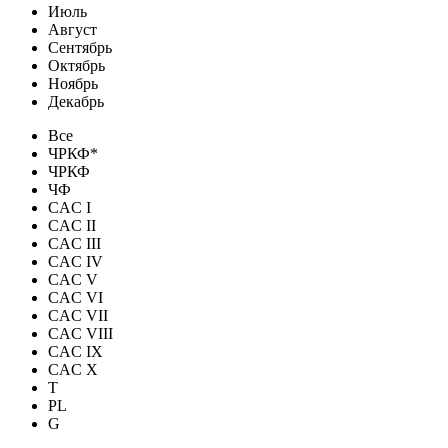
Июль
Август
Сентябрь
Октябрь
Ноябрь
Декабрь
Все
ЧРКФ*
ЧРКФ
ЧФ
CAC I
CAC II
CAC III
CAC IV
CAC V
CAC VI
CAC VII
CAC VIII
CAC IX
CAC X
T
PL
G