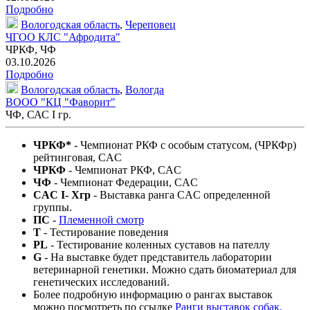
Подробно
Вологодская область
,
Череповец
ЧГОО КЛС "Афродита"
ЧРКФ, ЧФ
03.10.2026
Подробно
Вологодская область
,
Вологда
ВООО "КЦ "Фаворит"
ЧФ, САС I гр.
ЧРКФ*
- Чемпионат РКФ c особым статусом, (ЧРКФр)
рейтинговая, CAC
ЧРКФ
- Чемпионат РКФ, CAC
ЧФ
- Чемпионат Федерации, CAC
CAC I- Xгр
- Выставка ранга CAC определенной
группы.
ПС
-
Племенной смотр
T
- Тестирование поведения
PL
- Тестирование коленных суставов на пателлу
G
- На выставке будет представитель лаборатории
ветеринарной генетики. Можно сдать биоматериал для
генетических исследований.
Более подробную информацию о рангах выставок
можно посмотреть по ссылке
Ранги выставок собак,