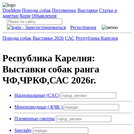
DogMem
Породы собак
Питомники
Выставки
Статьи и
заметки
Корм
Объявления
Регистрация
Породы собак
Выставки 2026
САС
Республика Карелия
Республика Карелия:
Выставки собак ранга
ЧФ,ЧРКФ,САС 2026г.
Национальные (CAC)
Монопородные ( КЧК )
Племенные смотры
Specialty