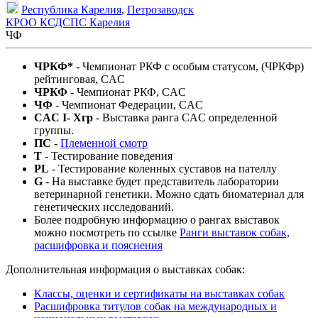
Республика Карелия
,
Петрозаводск
КРОО КСДСПС Карелия
ЧФ
ЧРКФ*
- Чемпионат РКФ c особым статусом, (ЧРКФр)
рейтинговая, CAC
ЧРКФ
- Чемпионат РКФ, CAC
ЧФ
- Чемпионат Федерации, CAC
CAC I- Xгр
- Выставка ранга CAC определенной
группы.
ПС
-
Племенной смотр
T
- Тестирование поведения
PL
- Тестирование коленных суставов на пателлу
G
- На выставке будет представитель лаборатории
ветеринарной генетики. Можно сдать биоматериал для
генетических исследований.
Более подробную информацию о рангах выставок
можно посмотреть по ссылке
Ранги выставок собак,
расшифровка и пояснения
Дополнительная информация о выставках собак:
Классы, оценки и сертификаты на выставках собак
Расшифровка титулов собак на международных и