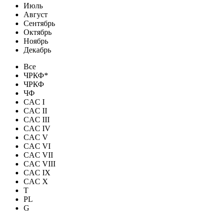
Июль
Август
Сентябрь
Октябрь
Ноябрь
Декабрь
Все
ЧРКФ*
ЧРКФ
ЧФ
CAC I
CAC II
CAC III
CAC IV
CAC V
CAC VI
CAC VII
CAC VIII
CAC IX
CAC X
T
PL
G