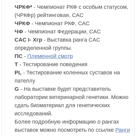
ЧРКФ*
- Чемпионат РКФ c особым статусом,
(ЧРКФр) рейтинговая, CAC
ЧРКФ
- Чемпионат РКФ, CAC
ЧФ
- Чемпионат Федерации, CAC
CAC I- Xгр
- Выставка ранга CAC
определенной группы.
ПС
-
Племенной смотр
T
- Тестирование поведения
PL
- Тестирование коленных суставов на
пателлу
G
- На выставке будет представитель
лаборатории ветеринарной генетики. Можно
сдать биоматериал для генетических
исследований.
Более подробную информацию о рангах
выставок можно посмотреть по ссылке
Ранги