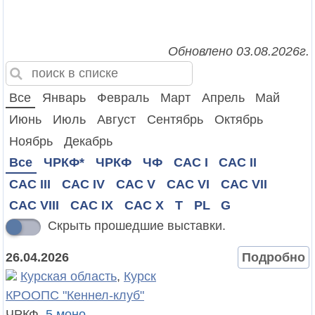
Обновлено 03.08.2026г.
Все
Январь
Февраль
Март
Апрель
Май
Июнь
Июль
Август
Сентябрь
Октябрь
Ноябрь
Декабрь
Все
ЧРКФ*
ЧРКФ
ЧФ
CAC I
CAC II
CAC III
CAC IV
CAC V
CAC VI
CAC VII
CAC VIII
CAC IX
CAC X
T
PL
G
Скрыть прошедшие выставки.
26.04.2026
Подробно
Курская область
,
Курск
КРООПС "Кеннел-клуб"
ЧРКФ,
5 моно