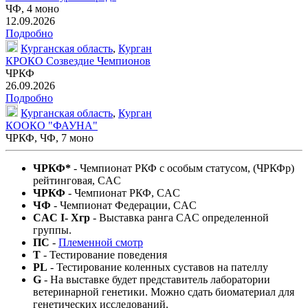
ЧФ,
4 моно
12.09.2026
Подробно
Курганская область
,
Курган
КРОКО Созвездие Чемпионов
ЧРКФ
26.09.2026
Подробно
Курганская область
,
Курган
КООКО "ФАУНА"
ЧРКФ, ЧФ,
7 моно
ЧРКФ*
- Чемпионат РКФ c особым статусом, (ЧРКФр)
рейтинговая, CAC
ЧРКФ
- Чемпионат РКФ, CAC
ЧФ
- Чемпионат Федерации, CAC
CAC I- Xгр
- Выставка ранга CAC определенной
группы.
ПС
-
Племенной смотр
T
- Тестирование поведения
PL
- Тестирование коленных суставов на пателлу
G
- На выставке будет представитель лаборатории
ветеринарной генетики. Можно сдать биоматериал для
генетических исследований.