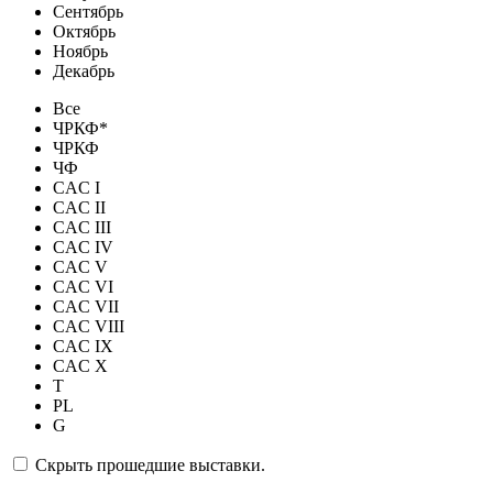
Сентябрь
Октябрь
Ноябрь
Декабрь
Все
ЧРКФ*
ЧРКФ
ЧФ
CAC I
CAC II
CAC III
CAC IV
CAC V
CAC VI
CAC VII
CAC VIII
CAC IX
CAC X
T
PL
G
Скрыть прошедшие выставки.