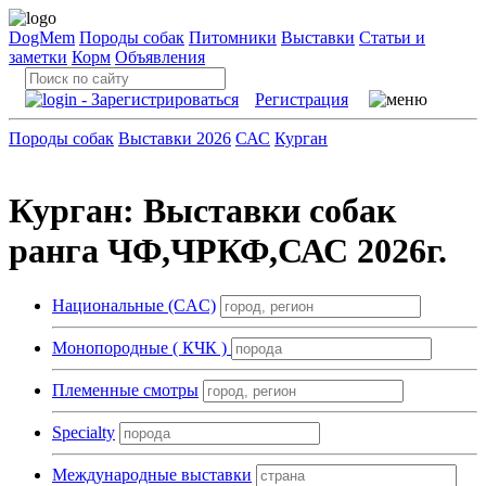
DogMem
Породы собак
Питомники
Выставки
Статьи и
заметки
Корм
Объявления
Регистрация
Породы собак
Выставки 2026
САС
Курган
Курган: Выставки собак
ранга ЧФ,ЧРКФ,САС 2026г.
Национальные (CAC)
Монопородные ( КЧК )
Племенные смотры
Specialty
Международные выставки