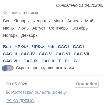
Обновлено 01.04.2026г.
Все
Январь
Февраль
Март
Апрель
Май
Июнь
Июль
Август
Сентябрь
Октябрь
Ноябрь
Декабрь
Все
ЧРКФ*
ЧРКФ
ЧФ
CAC I
CAC II
CAC III
CAC IV
CAC V
CAC VI
CAC VII
CAC VIII
CAC IX
CAC X
T
PL
G
Скрыть прошедшие выставки.
03.05.2026
Подробно
Ростовская область
,
Донецк
РОКО ДРПЦС