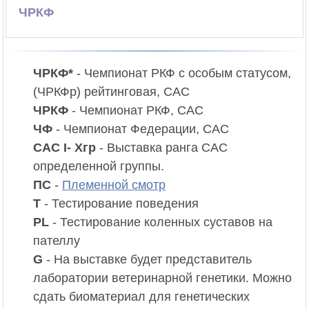
ЧРКФ
ЧРКФ*
- Чемпионат РКФ c особым статусом,
(ЧРКФр) рейтинговая, CAC
ЧРКФ
- Чемпионат РКФ, CAC
ЧФ
- Чемпионат Федерации, CAC
CAC I- Xгр
- Выставка ранга CAC
определенной группы.
ПС
-
Племенной смотр
T
- Тестирование поведения
PL
- Тестирование коленных суставов на
пателлу
G
- На выставке будет представитель
лаборатории ветеринарной генетики. Можно
сдать биоматериал для генетических