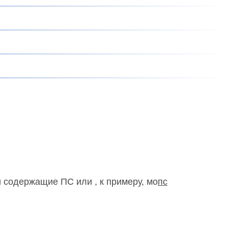
и содержащие ПС или , к примеру, мо
пс