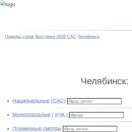
Породы собак
Выставки 2026
САС
Челябинск
Челябинск:
Национальные (CAC)
Монопородные ( КЧК )
Племенные смотры