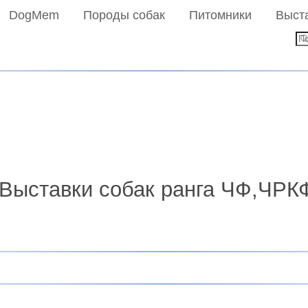
DogMem
Породы собак
Питомники
Выст
 Выставки собак ранга ЧФ,ЧРКФ