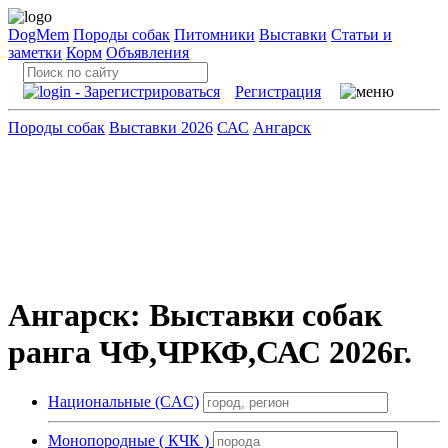
DogMem
Породы собак
Питомники
Выставки
Статьи и
заметки
Корм
Объявления
Регистрация
Породы собак
Выставки 2026
САС
Ангарск
Ангарск: Выставки собак
ранга ЧФ,ЧРКФ,САС 2026г.
Национальные (CAC)
Монопородные ( КЧК )