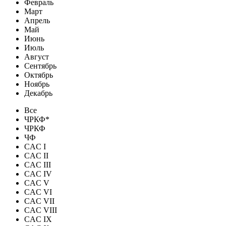
Февраль
Март
Апрель
Май
Июнь
Июль
Август
Сентябрь
Октябрь
Ноябрь
Декабрь
Все
ЧРКФ*
ЧРКФ
ЧФ
CAC I
CAC II
CAC III
CAC IV
CAC V
CAC VI
CAC VII
CAC VIII
CAC IX