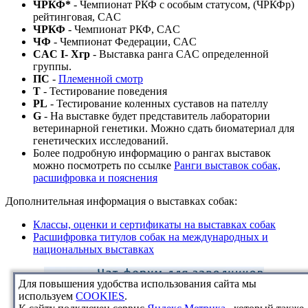
ЧРКФ*
- Чемпионат РКФ c особым статусом, (ЧРКФр)
рейтинговая, CAC
ЧРКФ
- Чемпионат РКФ, CAC
ЧФ
- Чемпионат Федерации, CAC
CAC I- Xгр
- Выставка ранга CAC определенной
группы.
ПС
-
Племенной смотр
T
- Тестирование поведения
PL
- Тестирование коленных суставов на пателлу
G
- На выставке будет представитель лаборатории
ветеринарной генетики. Можно сдать биоматериал для
генетических исследований.
Более подробную информацию о рангах выставок
можно посмотреть по ссылке
Ранги выставок собак,
расшифровка и пояснения
Дополнительная информация о выставках собак:
Классы, оценки и сертификаты на выставках собак
Расшифровка титулов собак на международных и
национальных выставках
Для повышения удобства использования сайта мы
используем
COOKIES
.