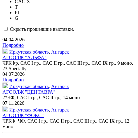
CAC X
T
PL
G
Скрыть прошедшие выставки.
04.04.2026
Подробно
Иркутская область
,
Ангарск
АГООЛЖ "АЛЬФА"
ЧРКФр
, САС I гр., САС II гр., САС III гр., САС IX гр.,
9 моно
,
23 Specialty
04.07.2026
Подробно
Иркутская область
,
Ангарск
АГООЛЖ "ЦЕНТАВРА"
2*ЧФ, САС I гр., САС II гр.,
14 моно
07.11.2026
Иркутская область
,
Ангарск
АГООЛЖ "ФОКС"
ЧРКФ, ЧФ, САС I гр., САС II гр., САС III гр., САС IX гр.,
12
моно