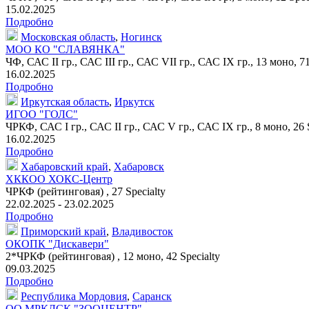
15.02.2025
Подробно
Московская область
,
Ногинск
МОО КО "СЛАВЯНКА"
ЧФ, САС II гр., САС III гр., САС VII гр., САС IX гр.,
13 моно
,
71
16.02.2025
Подробно
Иркутская область
,
Иркутск
ИГОО "ГОЛС"
ЧРКФ, САС I гр., САС II гр., САС V гр., САС IX гр.,
8 моно
,
26 
16.02.2025
Подробно
Хабаровский край
,
Хабаровск
ХККОО ХОКС-Центр
ЧРКФ (рейтинговая) ,
27 Specialty
22.02.2025 - 23.02.2025
Подробно
Приморский край
,
Владивосток
ОКОПК "Дискавери"
2*ЧРКФ (рейтинговая) ,
12 моно
,
42 Specialty
09.03.2025
Подробно
Республика Мордовия
,
Саранск
ОО МРКЛСК "ЗООЦЕНТР"