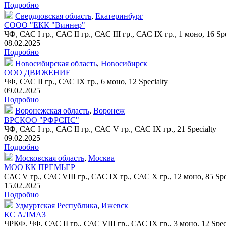
Подробно
Свердловская область
,
Екатеринбург
СООО "ЕКК "Виннер"
ЧФ, САС I гр., САС II гр., САС III гр., САС IX гр.,
1 моно
,
16 Spe
08.02.2025
Подробно
Новосибирская область
,
Новосибирск
ООО ДВИЖЕНИЕ
ЧФ, САС II гр., САС IX гр.,
6 моно
,
12 Specialty
09.02.2025
Подробно
Воронежская область
,
Воронеж
ВРСКОО "РФРСПС"
ЧФ, САС I гр., САС II гр., САС V гр., САС IX гр.,
21 Specialty
09.02.2025
Подробно
Московская область
,
Москва
МОО КК ПРЕМЬЕР
САС V гр., САС VIII гр., САС IX гр., САС X гр.,
12 моно
,
85 Spe
15.02.2025
Подробно
Удмуртская Республика
,
Ижевск
КС АЛМАЗ
ЧРКФ, ЧФ, САС II гр., САС VIII гр., САС IX гр.,
3 моно
,
12 Spec