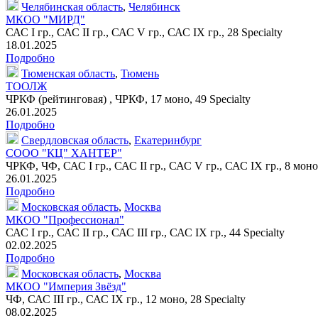
Челябинская область
,
Челябинск
МКОО "МИРД"
САС I гр., САС II гр., САС V гр., САС IX гр.,
28 Specialty
18.01.2025
Подробно
Тюменская область
,
Тюмень
ТООЛЖ
ЧРКФ (рейтинговая) , ЧРКФ,
17 моно
,
49 Specialty
26.01.2025
Подробно
Свердловская область
,
Екатеринбург
СООО "КЦ" ХАНТЕР"
ЧРКФ, ЧФ, САС I гр., САС II гр., САС V гр., САС IX гр.,
8 моно
26.01.2025
Подробно
Московская область
,
Москва
МКОО "Профессионал"
САС I гр., САС II гр., САС III гр., САС IX гр.,
44 Specialty
02.02.2025
Подробно
Московская область
,
Москва
МКОО "Империя Звёзд"
ЧФ, САС III гр., САС IX гр.,
12 моно
,
28 Specialty
08.02.2025