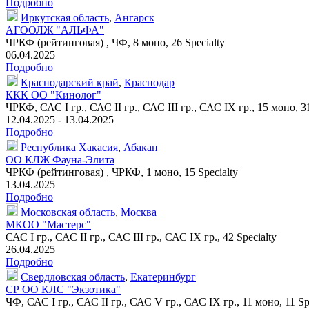
Подробно
Иркутская область
,
Ангарск
АГООЛЖ "АЛЬФА"
ЧРКФ (рейтинговая) , ЧФ,
8 моно
,
26 Specialty
06.04.2025
Подробно
Краснодарский край
,
Краснодар
ККК ОО "Кинолог"
ЧРКФ, САС I гр., САС II гр., САС III гр., САС IX гр.,
15 моно
,
3
12.04.2025 - 13.04.2025
Подробно
Республика Хакасия
,
Абакан
ОО КЛЖ Фауна-Элита
ЧРКФ (рейтинговая) , ЧРКФ,
1 моно
,
15 Specialty
13.04.2025
Подробно
Московская область
,
Москва
МКОО "Мастерс"
САС I гр., САС II гр., САС III гр., САС IX гр.,
42 Specialty
26.04.2025
Подробно
Свердловская область
,
Екатеринбург
СР ОО КЛС "Экзотика"
ЧФ, САС I гр., САС II гр., САС V гр., САС IX гр.,
11 моно
,
11 Sp