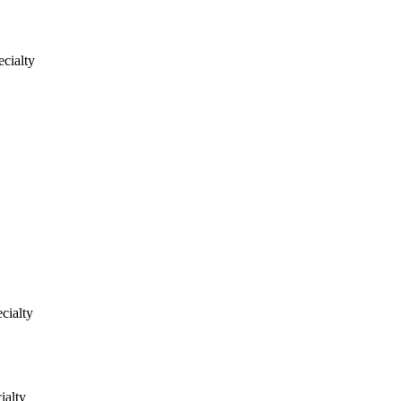
cialty
cialty
ialty