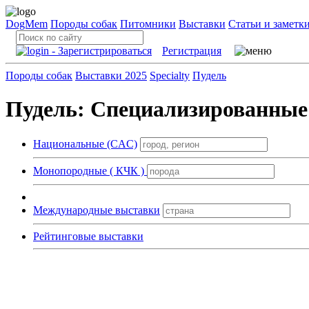
DogMem
Породы собак
Питомники
Выставки
Статьи и заметк
Регистрация
Породы собак
Выставки 2025
Specialty
Пудель
Пудель: Специализированные ри
Национальные (CAC)
Монопородные ( КЧК )
Международные выставки
Рейтинговые выставки