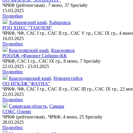
ЧРКФ (рейтинговая) ,
7 моно
,
37 Specialty
15.03.2025
Подробно
Хабаровский край
,
Хабаровск
РОО ХЦЕС "ТАНДЕМ"
ЧРКФ, ЧФ, САС I гр., САС II гр., САС V гр., САС IX гр.,
4 моно
16.03.2025
Подробно
Красноярский край
,
Красноярск
РООЛЖ «Фаворит Сибири»КК
ЧРКФ, САС I гр., САС IX гр.,
8 моно
,
7 Specialty
22.03.2025 - 23.03.2025
Подробно
Краснодарский край
,
Новороссийск
ОО НГКЛЖ "ФАУНА"
ЧРКФ, ЧФ, САС I гр., САС II гр., САС III гр., САС IX гр.,
22 мо
22.03.2025
Подробно
Самарская область
,
Самара
СОКС Олимп
ЧРКФ (рейтинговая) , ЧРКФ,
4 моно
,
25 Specialty
28.03.2025
Подробно