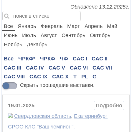
Обновлено 13.12.2025г.
Все
Январь
Февраль
Март
Апрель
Май
Июнь
Июль
Август
Сентябрь
Октябрь
Ноябрь
Декабрь
Все
ЧРКФ*
ЧРКФ
ЧФ
CAC I
CAC II
CAC III
CAC IV
CAC V
CAC VI
CAC VII
CAC VIII
CAC IX
CAC X
T
PL
G
Скрыть прошедшие выставки.
19.01.2025
Подробно
Свердловская область
,
Екатеринбург
СРОО КЛС "Ваш чемпион".