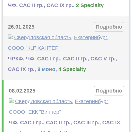
ЧФ, САС II гр., САС IX гр.,
2 Specialty
26.01.2025
Подробно
Свердловская область
,
Екатеринбург
СООО "КЦ" ХАНТЕР"
ЧРКФ, ЧФ, САС I гр., САС II гр., САС V гр.,
САС IX гр.,
8 моно
,
4 Specialty
08.02.2025
Подробно
Свердловская область
,
Екатеринбург
СООО "ЕКК "Виннер"
ЧФ, САС I гр., САС II гр., САС III гр., САС IX