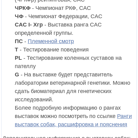
ЧРКФ
- Чемпионат РКФ, CAC
ЧФ
- Чемпионат Федерации, CAC
CAC I- Xгр
- Выставка ранга CAC
определенной группы.
ПС
-
Племенной смотр
T
- Тестирование поведения
PL
- Тестирование коленных суставов на
пателлу
G
- На выставке будет представитель
лаборатории ветеринарной генетики. Можно
сдать биоматериал для генетических
исследований.
Более подробную информацию о рангах
выставок можно посмотреть по ссылке
Ранги
выставок собак, расшифровка и пояснения