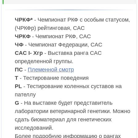
ЧРКФ*
- Чемпионат РКФ c особым статусом,
(ЧРКФр) рейтинговая, CAC
ЧРКФ
- Чемпионат РКФ, CAC
ЧФ
- Чемпионат Федерации, CAC
CAC I- Xгр
- Выставка ранга CAC
определенной группы.
ПС
-
Племенной смотр
T
- Тестирование поведения
PL
- Тестирование коленных суставов на
пателлу
G
- На выставке будет представитель
лаборатории ветеринарной генетики. Можно
сдать биоматериал для генетических
исследований.
Более подробную информацию о рангах