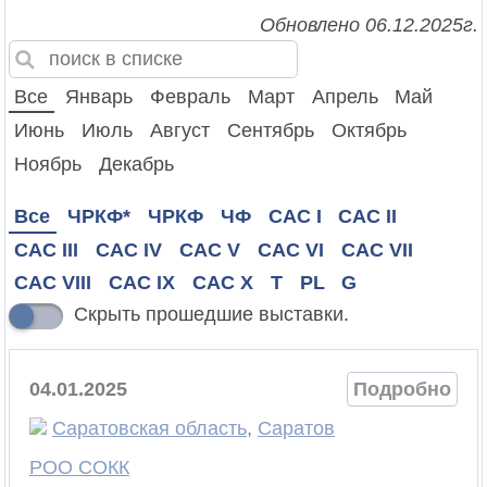
Обновлено 06.12.2025г.
Все
Январь
Февраль
Март
Апрель
Май
Июнь
Июль
Август
Сентябрь
Октябрь
Ноябрь
Декабрь
Все
ЧРКФ*
ЧРКФ
ЧФ
CAC I
CAC II
CAC III
CAC IV
CAC V
CAC VI
CAC VII
CAC VIII
CAC IX
CAC X
T
PL
G
Скрыть прошедшие выставки.
04.01.2025
Подробно
Саратовская область
,
Саратов
РОО СОКК