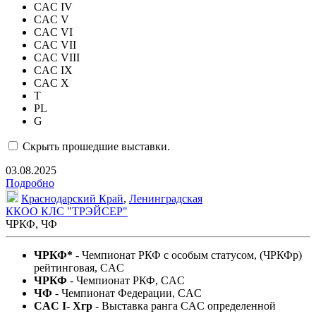
CAC IV
CAC V
CAC VI
CAC VII
CAC VIII
CAC IX
CAC X
T
PL
G
Скрыть прошедшие выставки.
03.08.2025
Подробно
Краснодарский Край
,
Ленинградская
ККОО КЛС "ТРЭЙСЕР"
ЧРКФ, ЧФ
ЧРКФ*
- Чемпионат РКФ c особым статусом, (ЧРКФр)
рейтинговая, CAC
ЧРКФ
- Чемпионат РКФ, CAC
ЧФ
- Чемпионат Федерации, CAC
CAC I- Xгр
- Выставка ранга CAC определенной