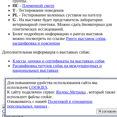
группы.
ПС
-
Племенной смотр
T
- Тестирование поведения
PL
- Тестирование коленных суставов на пателлу
G
- На выставке будет представитель лаборатории
ветеринарной генетики. Можно сдать биоматериал для
генетических исследований.
Более подробную информацию о рангах выставок
можно посмотреть по ссылке
Ранги выставок собак,
расшифровка и пояснения
Дополнительная информация о выставках собак:
Классы, оценки и сертификаты на выставках собак
Расшифровка титулов собак на международных и
национальных выставках
Для повышения удобства использования сайта мы
используем
COOKIES
.
К сайту подключен сервис
Яндекс.Метрика
, который также
использует файлы cookie.
Ознакомьтесь с нашей
Политикой в отношении
персональных данных
.
Сиба
Я согласен
Поделиться