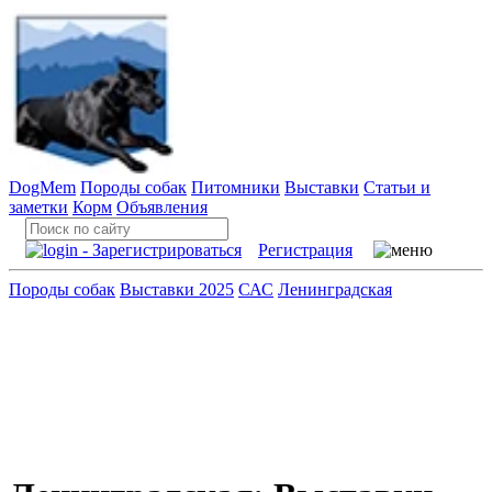
DogMem
Породы собак
Питомники
Выставки
Статьи и
заметки
Корм
Объявления
Регистрация
Породы собак
Выставки 2025
САС
Ленинградская