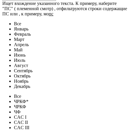
Ищет вхождение указанного текста. К примеру, наберите
"ПС" ( племенной смотр) , отфильтруются строки содержащие
ПС или , к примеру, мо
пс
Все
Январь
Февраль
Март
Апрель
Май
Июнь
Июль
Август
Сентябрь
Октябрь
Ноябрь
Декабрь
Все
ЧРКФ*
ЧРКФ
ЧФ
CAC I
CAC II
CAC III