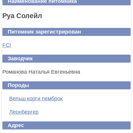
Наименование питомника
Руа Солейл
Питомник зарегистрирован
FCI
Заводчик
Романова Наталья Евгеньевна
Породы
Вельш корги пемброк
Леонбергер
Адрес