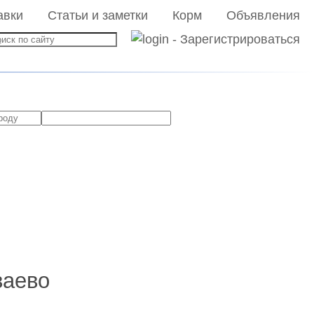
авки
Статьи и заметки
Корм
Объявления
ваево