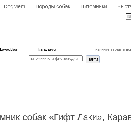
DogMem
Породы собак
Питомники
Выст
Найти
мник собак «Гифт Лаки», Кара