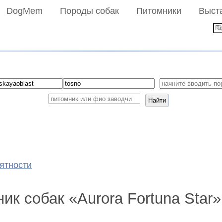
DogMem
Породы собак
Питомники
Выст
Найти
иятности
ик собак «Aurora Fortuna Star»