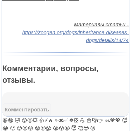
Материалы статьи -
https://zoogen.org/dogs/inheritance-diseases-
dogs/details/14/74
Комментарии, вопросы,
отзывы.
Комментировать
😀
😅
🤣
😡
🤬
💥
👍
⚡
🔥
✨
❌
✅
🔶
❎
💪
🌼
👎
👉
🙏
🧡
💖
😈
😂
🙂
😊
😜
😝
😪
🤢
😱
😭
😰
😬
😇
🥰
😍
😘