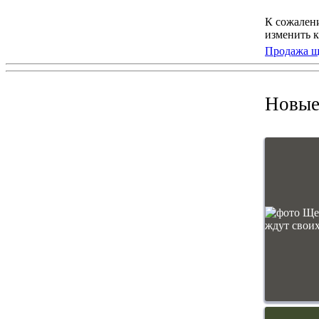
К сожален
изменить к
Продажа щ
Новые