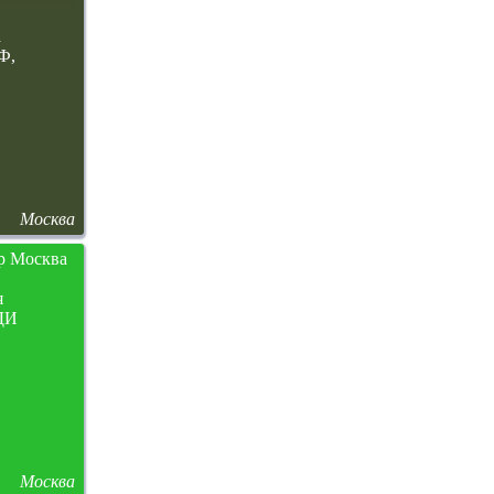
а
Ф,
Москва
р Москва
я
ДИ
Москва