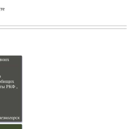
йте
воих
о
любищих
нты РКФ ,
езногорск