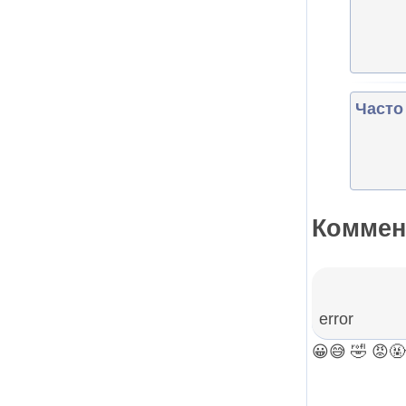
Часто
Коммен
error
😀
😅
🤣
😡
🤬