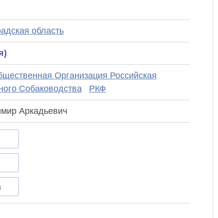
радская область
я)
щественная Организация Российская
ого Собаководства
РКФ
мир Аркадьевич
а