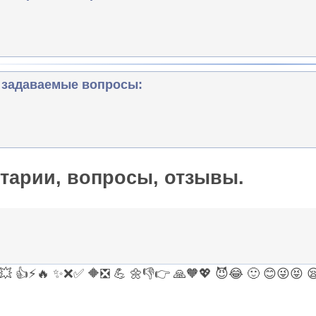
 задаваемые вопросы:
тарии, вопросы, отзывы.
💥
👍
⚡
🔥
✨
❌
✅
🔶
❎
💪
🌼
👎
👉
🙏
🧡
💖
😈
😂
🙂
😊
😜
😝
