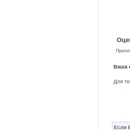
Оце
Прогол
Ваша 
Для то
Если 