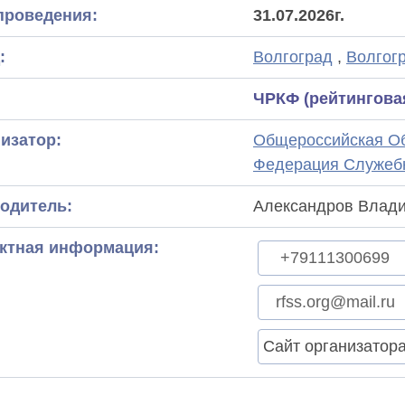
проведения:
31.07.2026г.
:
Волгоград
,
Волгог
ЧРКФ (рейтингова
изатор:
Общероссийская Об
Федерация Служебн
одитель:
Александров Влади
ктная информация:
+79111300699
rfss.org@mail.ru
Сайт организатор