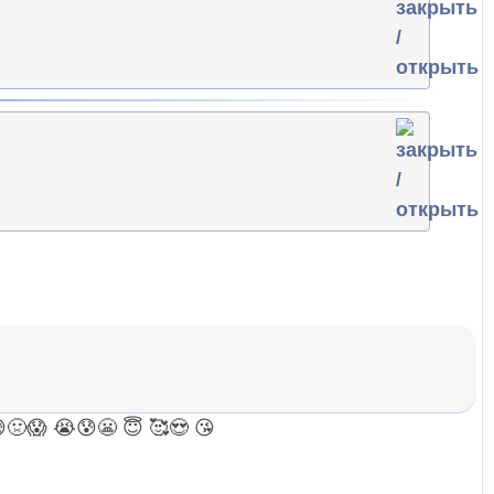

🤢
😱
😭
😰
😬
😇
🥰
😍
😘