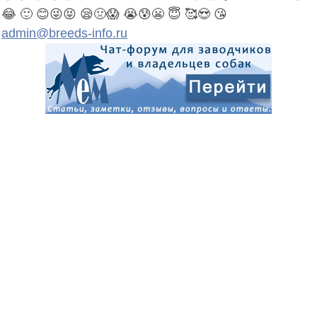
😂
🙂
😊
😜
😝
😪
🤢
😱
😭
😰
😬
😇
🥰
😍
😘
admin@breeds-info.ru