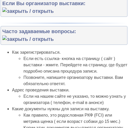
Если Вы организатор выставки:
Воспользоваться картинкой-анонсом выставки можно. Но ссылка на данный ресурс обязательна. Можно просто поделиться ссылкой в соц. сетях ( кнопки выше) . В Facebook изображение должно идеально "лечь", в других - неизвестно.
Вы можете выслать информацию о выставке на адрес
, а мы в ближайшее время исправим неточности.
Сможете внести данные выставки самостоятельно. Для этого напишите
запрос для предоставления прав редактирования, укажите дату выставки, название клуба или ссылку на эту страницу. Ответ придет на e-mail клуба, указанный в анонсе. При этом, Вам будет предоставлена возможность рассылки анонса в соцсети. Подробности будут в письме-ответе.
Часто задаваемые вопросы:
Как зарегистрироваться.
Если есть ссылка- кнопка на страницу ( сайт )
выставки - жмите. Перейдете на страницу, где будет
подробно описана процедура записи.
Позвоните, напишите организатору выставки. Вам
обязательно ответят.
Адрес проведения выставки.
Если на нашем сайте не указано, то можно узнать у
организатора ( телефон, e-mail в анонсе)
Какие документы нужны для записи на выставку.
Как правило, это родословная РКФ (FCI) или
метрика щенка ( если возраст собаки до 15 мес.)
Копии этих документов высылаются организатору