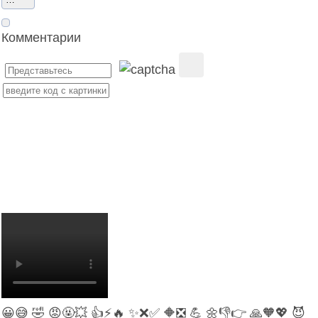
Комментарии
😀
😅
🤣
😡
🤬
💥
👍
⚡
🔥
✨
❌
✅
🔶
❎
💪
🌼
👎
👉
🙏
🧡
💖
😈