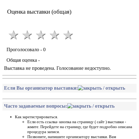
Оценка выставки (общая)
Проголосовало -
0
Общая оценка -
Выставка не проведена. Голосование недоступно.
Если Вы организатор выставки:
Воспользоваться картинкой-анонсом выставки можно. Но ссылка на данный ресурс обязательна. Можно просто поделиться ссылкой в соц. сетях ( кнопки выше) . В Facebook изображение должно идеально "лечь", в других - неизвестно.
, а мы в ближайшее время исправим неточности.
Сможете внести данные выставки самостоятельно. Для этого напишите
запрос для предоставления прав редактирования, укажите дату выставки, название клуба или ссылку на эту страницу. Ответ придет на e-mail клуба, указанный в анонсе. При этом, Вам будет предоставлена возможность рассылки анонса в соцсети. Подробности будут в письме-ответе.
Часто задаваемые вопросы:
Как зарегистрироваться.
Если есть ссылка- кнопка на страницу ( сайт ) выставки -
жмите. Перейдете на страницу, где будет подробно описана
процедура записи.
Позвоните, напишите организатору выставки. Вам