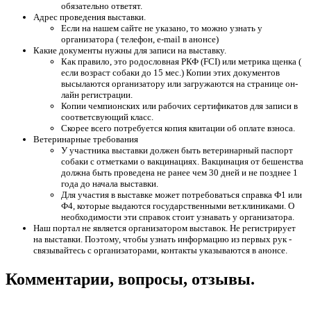
обязательно ответят.
Адрес проведения выставки.
Если на нашем сайте не указано, то можно узнать у
организатора ( телефон, e-mail в анонсе)
Какие документы нужны для записи на выставку.
Как правило, это родословная РКФ (FCI) или метрика щенка (
если возраст собаки до 15 мес.) Копии этих документов
высылаются организатору или загружаются на странице он-
лайн регистрации.
Копии чемпионских или рабочих сертификатов для записи в
соответсвующий класс.
Скорее всего потребуется копия квитации об оплате взноса.
Ветеринарные требования
У участника выставки должен быть ветеринарный паспорт
собаки с отметками о вакцинациях. Вакцинация от бешенства
должна быть проведена не ранее чем 30 дней и не позднее 1
года до начала выставки.
Для участия в выставке может потребоваться справка Ф1 или
Ф4, которые выдаются государственными вет.клиниками. О
необходимости эти справок стоит узнавать у организатора.
Наш портал не является организатором выставок. Не регистрирует
на выставки. Поэтому, чтобы узнать информацию из первых рук -
связывайтесь с организаторами, контакты указываются в анонсе.
Комментарии, вопросы, отзывы.