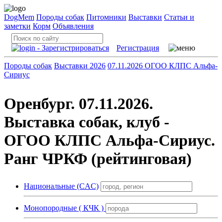
DogMem
Породы собак
Питомники
Выставки
Статьи и
заметки
Корм
Объявления
Регистрация
Породы собак
Выставки 2026
07.11.2026 ОГОО КЛПС Альфа-
Сириус
Оренбург. 07.11.2026.
Выставка собак, клуб -
ОГОО КЛПС Альфа-Сириус.
Ранг ЧРКФ (рейтинговая)
Национальные (CAC)
Монопородные ( КЧК )