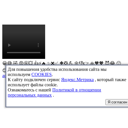
😀
😅
🤣
😡
🤬
💥
👍
⚡
🔥
✨
❌
✅
🔶
❎
💪
🌼
👎
👉
🙏
🧡
💖
😈
😂
🙂
Для повышения удобства использования сайта мы
😊
😜
😝
😪
🤢
😱
😭
😰
😬
😇
🥰
😍
😘
используем
COOKIES
.
admin@breeds-info.ru
К сайту подключен сервис
Яндекс.Метрика
, который также
использует файлы cookie.
Ознакомьтесь с нашей
Политикой в отношении
персональных данных
.
Я согласен