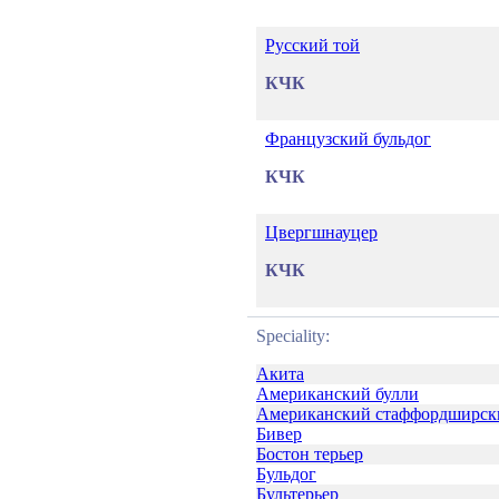
Русский той
КЧК
Французский бульдог
КЧК
Цвергшнауцер
КЧК
Speciality:
Акита
Американский булли
Американский стаффордширски
Бивер
Бостон терьер
Бульдог
Бультерьер