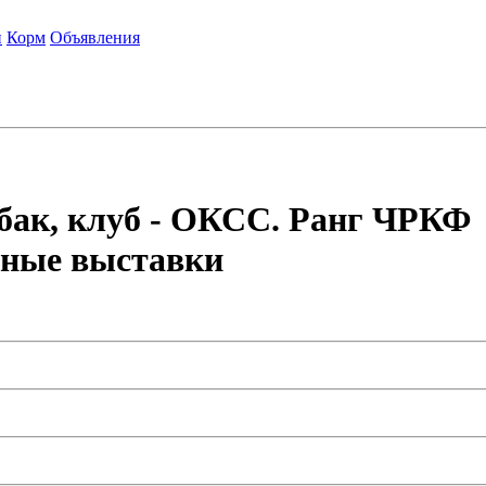
и
Корм
Объявления
обак, клуб - ОКСС. Ранг ЧРКФ
дные выставки