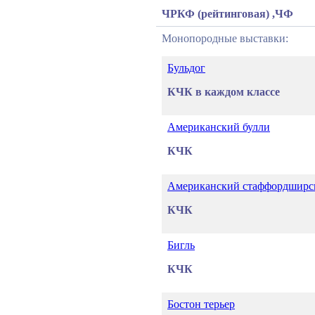
ЧРКФ (рейтинговая) ,ЧФ
Монопородные выставки:
Бульдог
КЧК в каждом классе
Американский булли
КЧК
Американский стаффордширск
КЧК
Бигль
КЧК
Бостон терьер