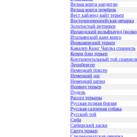
Вельш корги кардиган
Вельш корги пемброк
Вест хайленд вайт терьер
Восточноевропейская овчарка
Золотистый ретривер
Ирландский вольфхаунд (волко
Итальянский кане корсо
Йоркширский терьер
Кавалер Кинг Чарльз спаниель
Керри блю терьер
Континентальный той спаниел
Леонбергер
Немецкий боксер
Немецкий дог
Немецкий шпиц
Норвич терьер
Пудель
Рассел терьеры
Русская псовая борзая
Русская салонная собака
Русский той
Сиба
Сибирский хаски
Скотч терьер
Среднеазиатская овчарка