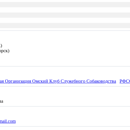
)
орск)
ая Организация Омский Клуб Служебного Собаководства
РФС
на
ail.com