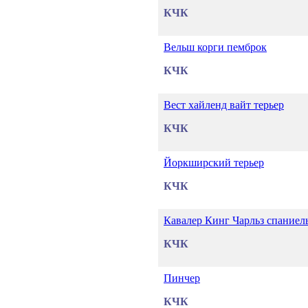
КЧК
Вельш корги пемброк
КЧК
Вест хайленд вайт терьер
КЧК
Йоркширский терьер
КЧК
Кавалер Кинг Чарльз спаниел
КЧК
Пинчер
КЧК