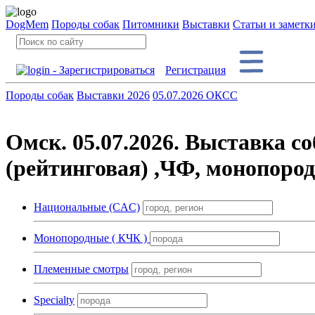
DogMem
Породы собак
Питомники
Выставки
Статьи и заметк
Регистрация
Породы собак
Выставки 2026
05.07.2026 ОКСС
Омск. 05.07.2026. Выставка с
(рейтинговая) ,ЧФ, монопоро
Национальные (CAC)
Монопородные ( КЧК )
Племенные смотры
Specialty