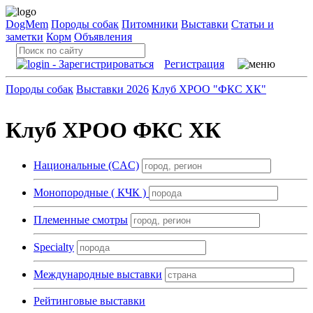
DogMem
Породы собак
Питомники
Выставки
Статьи и
заметки
Корм
Объявления
Регистрация
Породы собак
Выставки 2026
Клуб ХРОО "ФКС ХК"
Клуб ХРОО ФКС ХК
Национальные (CAC)
Монопородные ( КЧК )
Племенные смотры
Specialty
Международные выставки
Рейтинговые выставки