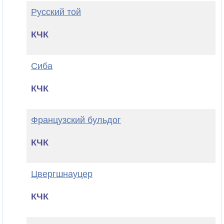
Русский той
КЧК
Сиба
КЧК
Французский бульдог
КЧК
Цвергшнауцер
КЧК