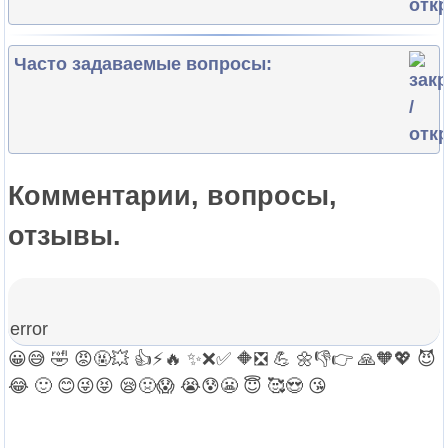
Часто задаваемые вопросы:
Комментарии, вопросы,
отзывы.
error
😀
😅
🤣
😡
🤬
💥
👍
⚡
🔥
✨
❌
✅
🔶
❎
💪
🌼
👎
👉
🙏
🧡
💖
😈
😂
🙂
😊
😜
😝
😪
🤢
😱
😭
😰
😬
😇
🥰
😍
😘