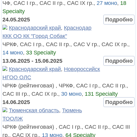
ЧФ, САС I гр., САС II гр., САС IX гр.,
27 моно
,
18
Specialty
24.05.2025
Подробно
Краснодарский край
,
Краснодар
ККК ОО КК "Город Собак"
ЧРКФ, САС I гр., САС II гр., САС V гр., САС IX гр.,
14 моно
,
33 Specialty
13.06.2025 - 15.06.2025
Подробно
Краснодарский край
,
Новороссийск
НГОО ОЛС
ЧРКФ (рейтинговая) , ЧРКФ, САС I гр., САС II гр.,
САС III гр., САС IX гр.,
30 моно
,
131 Specialty
14.06.2025
Подробно
Тюменская область
,
Тюмень
ТООЛЖ
ЧРКФ (рейтинговая) , САС I гр., САС II гр., САС III
гр., САС IX гр.,
13 моно
,
64 Specialty