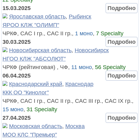
15.03.2025
Подробно
Ярославская область
,
Рыбинск
ЯРОО КЛЖ "ОЛИМП"
ЧРКФ, САС I гр., САС II гр.,
1 моно
,
7 Specialty
30.03.2025
Подробно
Новосибирская область
,
Новосибирск
НГОО КЛЖ "АБСОЛЮТ"
ЧРКФ (рейтинговая) , ЧФ,
11 моно
,
56 Specialty
06.04.2025
Подробно
Краснодарский край
,
Краснодар
ККК ОО "Кинолог"
ЧРКФ, САС I гр., САС II гр., САС III гр., САС IX гр.,
15 моно
,
31 Specialty
27.04.2025
Подробно
Московская область
,
Москва
МОО КЛС "Премьер"