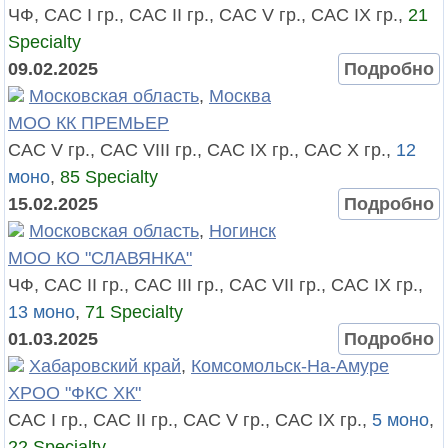
ЧФ, САС I гр., САС II гр., САС V гр., САС IX гр.,
21
Specialty
09.02.2025
Подробно
Московская область
,
Москва
МОО КК ПРЕМЬЕР
САС V гр., САС VIII гр., САС IX гр., САС X гр.,
12
моно
,
85 Specialty
15.02.2025
Подробно
Московская область
,
Ногинск
МОО КО "СЛАВЯНКА"
ЧФ, САС II гр., САС III гр., САС VII гр., САС IX гр.,
13 моно
,
71 Specialty
01.03.2025
Подробно
Хабаровский край
,
Комсомольск-На-Амуре
ХРОО "ФКС ХК"
САС I гр., САС II гр., САС V гр., САС IX гр.,
5 моно
,
22 Specialty