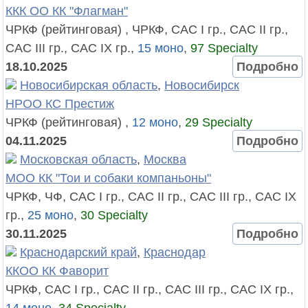
ККК ОО КК "Флагман"
ЧРКФ (рейтинговая) , ЧРКФ, САС I гр., САС II гр.,
САС III гр., САС IX гр.,
15 моно
,
97 Specialty
18.10.2025
Подробно
Новосибирская область
,
Новосибирск
НРОО КС Престиж
ЧРКФ (рейтинговая) ,
12 моно
,
29 Specialty
04.11.2025
Подробно
Московская область
,
Москва
МОО КК "Тои и собаки компаньоны"
ЧРКФ, ЧФ, САС I гр., САС II гр., САС III гр., САС IX
гр.,
25 моно
,
30 Specialty
30.11.2025
Подробно
Краснодарский край
,
Краснодар
ККОО КК Фаворит
ЧРКФ, САС I гр., САС II гр., САС III гр., САС IX гр.,