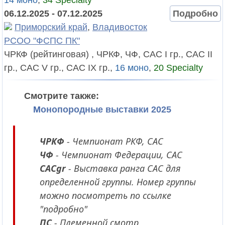
14 моно
,
34 Specialty
06.12.2025 - 07.12.2025
Подробно
Приморский край
,
Владивосток
РСОО "ФСПС ПК"
ЧРКФ (рейтинговая) , ЧРКФ, ЧФ, САС I гр., САС II
гр., САС V гр., САС IX гр.,
16 моно
,
20 Specialty
Смотрите также:
Монопородные выставки 2025
ЧРКФ
- Чемпионат РКФ, CAC
ЧФ
- Чемпионат Федерации, CAC
CACgr
- Выставка ранга CAC для
определенной группы. Номер группы
можно посмотреть по ссылке
"подробно"
ПС
- Племенной смотр