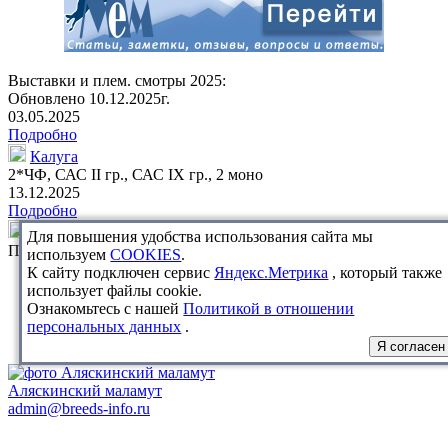
Выставки и плем. смотры 2025:
Обновлено 10.12.2025г.
03.05.2025
Подробно
Калуга
2*ЧФ, САС II гр., САС IX гр.,
2 моно
13.12.2025
Подробно
Калуга
Для повышения удобства использования сайта мы
Племенной смотр
используем
COOKIES
.
К сайту подключен сервис
Яндекс.Метрика
, который также
использует файлы cookie.
Ознакомьтесь с нашей
Политикой в отношении
персональных данных
.
Я согласен
Аляскинский маламут
admin@breeds-info.ru