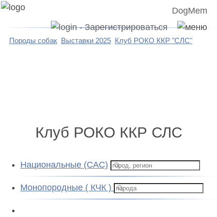
DogMem
Породы собак
Выставки 2025
Клуб РОКО ККР "СЛС"
Клуб РОКО ККР СЛС
Национальные (CAC)
Монопородные ( КЧК )