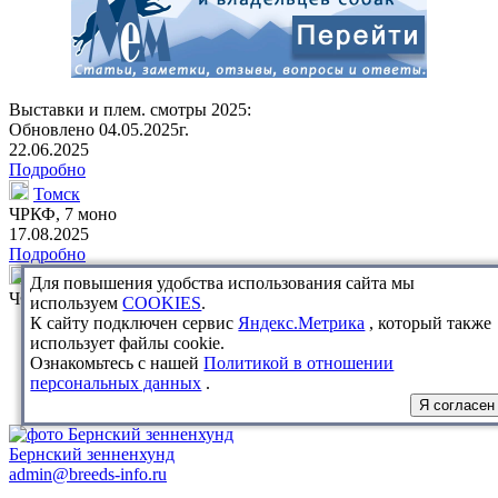
Выставки и плем. смотры 2025:
Обновлено 04.05.2025г.
22.06.2025
Подробно
Томск
ЧРКФ,
7 моно
17.08.2025
Подробно
Томск
Для повышения удобства использования сайта мы
ЧФ, САС VI гр.,
5 моно
используем
COOKIES
.
К сайту подключен сервис
Яндекс.Метрика
, который также
использует файлы cookie.
Ознакомьтесь с нашей
Политикой в отношении
персональных данных
.
Я согласен
Бернский зенненхунд
admin@breeds-info.ru