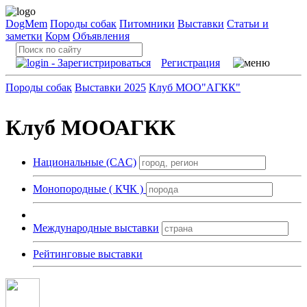
DogMem
Породы собак
Питомники
Выставки
Статьи и
заметки
Корм
Объявления
Регистрация
Породы собак
Выставки 2025
Клуб МОО"АГКК"
Клуб МООАГКК
Национальные (CAC)
Монопородные ( КЧК )
Международные выставки
Рейтинговые выставки