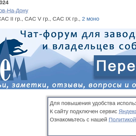
2024
ов-На-Дону
АС II гр., САС V гр., САС IX гр.,
2 моно
Для повышения удобства исполь
К сайту подключен сервис
Яндек
Ознакомьтесь с нашей
Политикой