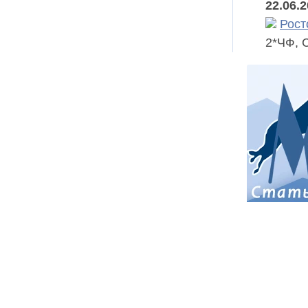
22.06.
Рост
2*ЧФ, С