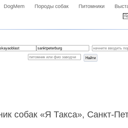
DogMem
Породы собак
Питомники
Выст
Найти
ик собак «Я Такса», Санкт-Пе