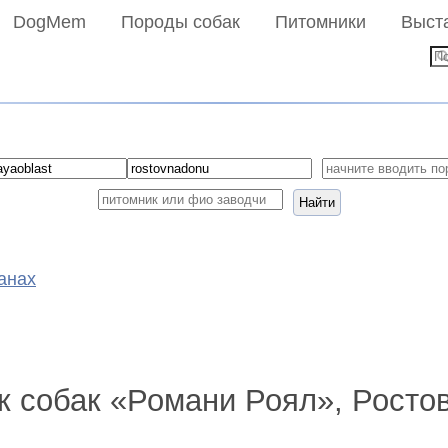
DogMem
Породы собак
Питомники
Выст
Найти
анах
 собак «Романи Роял», Росто