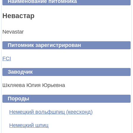
Наименование питомника
Невастар
Nevastar
Питомник зарегистрирован
FCI
Заводчик
Шкляева Юлия Юрьевна
Породы
Немецкий вольфшпиц (кеесхонд)
Немецкий шпиц