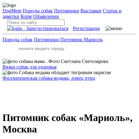
DogMem
Породы собак
Питомники
Выставки
Статьи и
заметки
Корм
Объявления
Регистрация
Породы собак
Питомники
Питомник Мариоль
Вязки собак для здоровья
Филлиппинская собака-ведьма, ловец птиц
Питомник собак «Мариоль»,
Москва