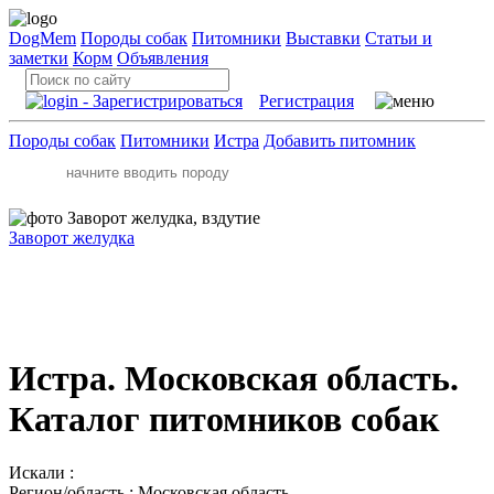
DogMem
Породы собак
Питомники
Выставки
Статьи и
заметки
Корм
Объявления
Регистрация
Породы собак
Питомники
Истра
Добавить питомник
Заворот желудка
Истра. Московская область.
Каталог питомников собак
Искали :
Регион/область :
Московская область