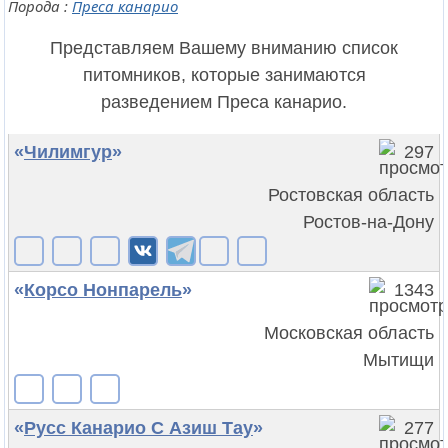
Порода :
Преса канарио
Представляем Вашему вниманию список
питомников, которые занимаются
разведением Преса канарио.
«
Чилимгур
»
297
Ростовская область
Ростов-на-Дону
«
Корсо Нонпарель
»
1343
Московская область
Мытищи
«
Русс Канарио С Азиш Тау
»
277