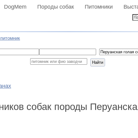
DogMem
Породы собак
Питомники
Выст
 питомник
Найти
анах
ников собак породы Перуанска