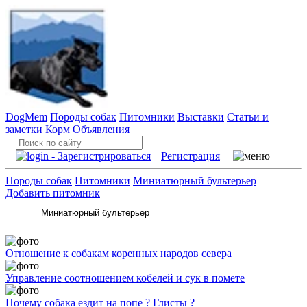
DogMem
Породы собак
Питомники
Выставки
Статьи и
заметки
Корм
Объявления
Регистрация
Породы собак
Питомники
Миниатюрный бультерьер
Добавить питомник
Отношение к собакам коренных народов севера
Управление соотношением кобелей и сук в помете
Почему собака ездит на попе ? Глисты ?