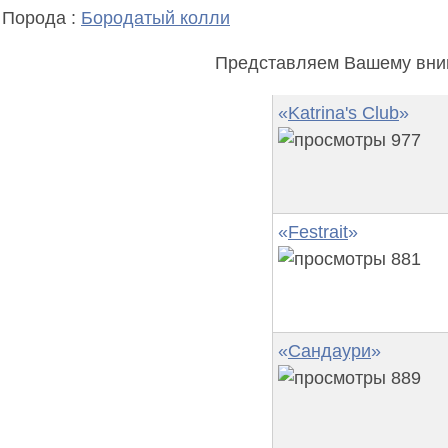
Порода :
Бородатый колли
Представляем Вашему вним
«
Katrina's Club
»
977
«
Festrait
»
881
«
Сандаури
»
889