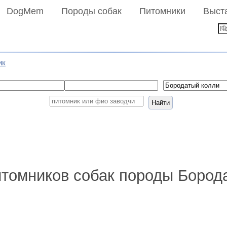
DogMem
Породы собак
Питомники
Выст
ик
Найти
итомников собак породы Бород