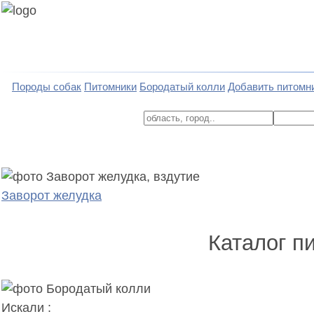
Породы собак
Питомники
Бородатый колли
Добавить питомн
Заворот желудка
Каталог п
Искали :