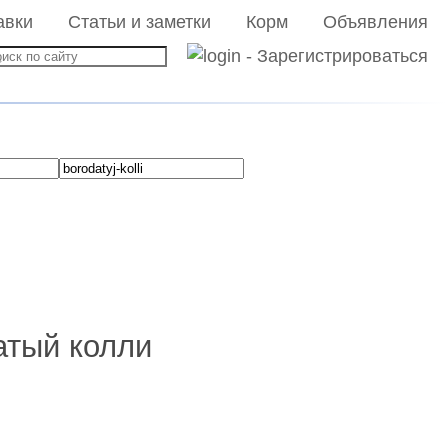
авки
Статьи и заметки
Корм
Объявления
атый колли