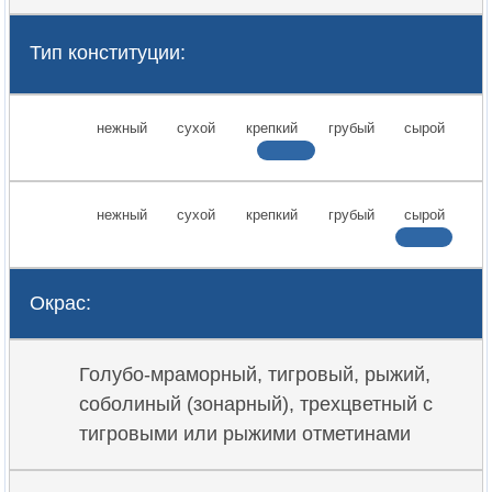
Тип конституции:
нежный
сухой
крепкий
грубый
сырой
нежный
сухой
крепкий
грубый
сырой
Окрас:
Голубо-мраморный, тигровый, рыжий,
соболиный (зонарный), трехцветный с
тигровыми или рыжими отметинами