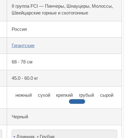
II группа FCI — Пинчеры, Шнауцеры, Молоссы,
Швейцарские горные и скотогонные
Россия
Гигантские
68 - 78 см
45.0 - 60.0 кг
нежный
сухой
крепкий
грубый
сырой
Черный
•
Длинная
•
Грубая