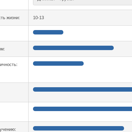
ть жизни:
10-13
ям:
гичность:
учению: