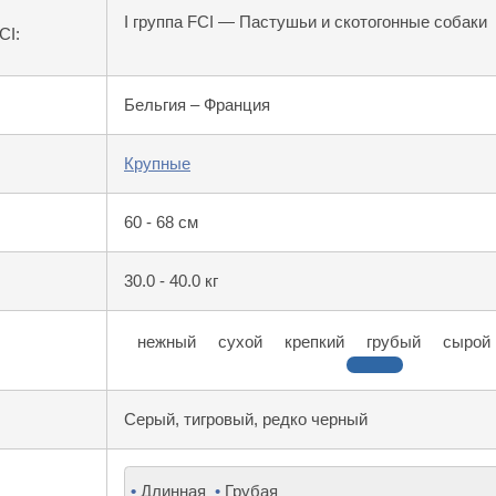
I группа FCI — Пастушьи и скотогонные собаки
CI:
Бельгия – Франция
Крупные
60 - 68 см
30.0 - 40.0 кг
нежный
сухой
крепкий
грубый
сырой
Серый, тигровый, редко черный
•
Длинная
•
Грубая