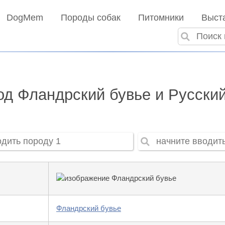
DogMem
Породы собак
Питомники
Выст
д Фландрский бувье и Русски
Фландрский бувье