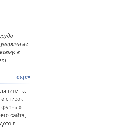
груда
 уверенные
всему, в
жет
еще
гляните на
те список
 крупные
его сайта,
дете в