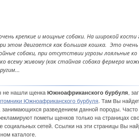
очень крепкие и мощные собаки. На широкой кости 
ри этом двигается как большая кошка. Это очень
койные собаки, при отсутствии угрозы лояльные ко 
 ко всему живому (как стайная собака фермера мо
угим...
 не нашли щенка
Южноафриканского бурбуля
, за
томники Южноафриканского бурбуля
. Там Вы найде
, занимающихся разведением данной породы. Часто
рекламируют пометы щенков только на страницах сво
е социальных сетей. Ссылки на эти страницы Вы най
ном каталоге.