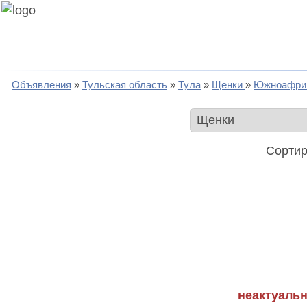
Объявления
Тульская область
Тула
Щенки
Южноафрик
Сортир
неактуальн