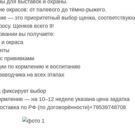
ы для выставок и охраны.

е окрасов: от палевого до тёмно-рыжего.

ие — это приоритетный выбор щенка, соответствующ
осу. Щенков всего 9!

вании вы получаете:

и окраса

нты

с прививками

ии по кормлению и воспитанию

аводчика на всех этапах

 фиксирует выбор

рмление — на 10–12 неделе указана цена задатка

оставка по РФ (по договорённости)+79539748708