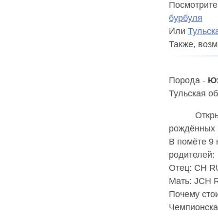
Посмотрите
бурбуля
Или
Тульск
Также, воз
Порода -
Ю
Тульская об
Откры
рождённых 2
В помёте 9 
родителей:

Отец: CH R
Мать: JCH 
Почему стои
Чемпионская