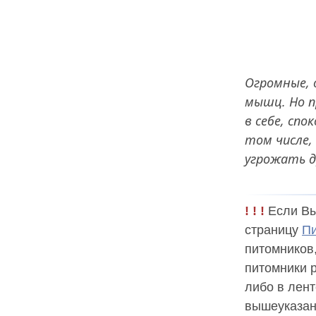
Огромные, 
мышц. Но п
в себе, спо
том числе,
угрожать др
! ! !
Если Вы
страницу
Пи
питомников
питомники 
либо в лент
вышеуказан