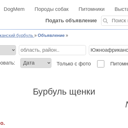
DogMem
Породы собак
Питомники
Выст
Подать объявление
анский бурбуль
Объявление
овать:
Только с фото
Питомн
Бурбуль щенки
о.