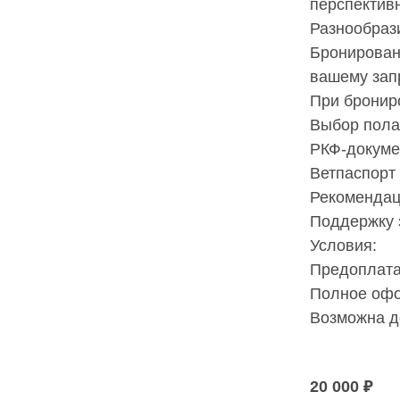
перспективн
Разнообрази
Бронирован
вашему запр
При брониро
Выбор пола 
РКФ-докуме
Ветпаспорт 
Рекомендац
Поддержку з
Условия:

Предоплата
Полное офо
Возможна д
20 000
₽