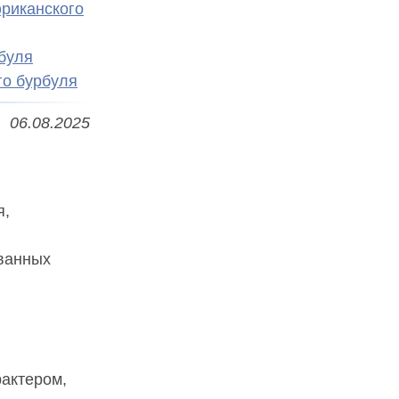
риканского
буля
о бурбуля
06.08.2025
, 
ванных 
актером, 