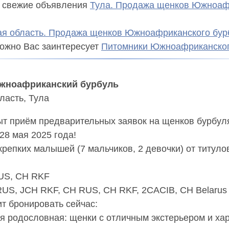
 свежие объявления
Тула.
Продажа щенков Южноаф
ая область.
Продажа щенков Южноафриканского бур
можно Вас заинтересует
Питомники Южноафриканског
жноафриканский бурбуль
ласть, Тула
т приём предварительных заявок на щенков бурбуля
8 мая 2025 года!

крепких малышей (7 мальчиков, 2 девочки) от титуло
US, CH RKF

RUS, JCH RKF, CH RUS, CH RKF, 2CACIB, CH Belarus

т бронировать сейчас:

 родословная: щенки с отличным экстерьером и хар