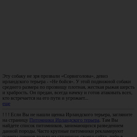
Эту собаку не зря прозвали «Сорвиголова», девиз
ирландского терьера - «Не бойся». У этой подвижной собаки
среднего размера по прозвищу плотная, жесткая рыжая шерсть
и храбрость. Он предан, всегда начеку и готов атаковать всех,
кто встречается на его пути и угрожает...
еще
! ! !
Если Вы не нашли щенка
Ирландского терьера
, загляните
на страницу
Питомники Ирландского терьера
. Там Вы
найдете список питомников, занимающихся разведением
данной породы. Часто крупные питомники рекламируют
пометы щенков только на страницах своего сайта, либо в