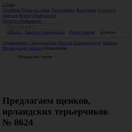
DogMem
Породы собак
Питомники
Выставки
Статьи и
заметки
Корм
Объявления
Подать объявление
Регистрация
Объявления
Свердловская область
Екатеринбург
Щенки
Ирландский терьер
Объявление
Предлагаем щенков,
ирландских терьерчиков
№ 8624